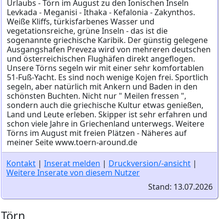
Urlaubs - Törn im August zu den Ionischen Inseln
Levkada - Meganisi - Ithaka - Kefalonia - Zakynthos.
Weiße Kliffs, türkisfarbenes Wasser und
vegetationsreiche, grüne Inseln - das ist die
sogenannte griechische Karibik. Der günstig gelegene
Ausgangshafen Preveza wird von mehreren deutschen
und österreichischen Flughäfen direkt angeflogen.
Unsere Törns segeln wir mit einer sehr komfortablen
51-Fuß-Yacht. Es sind noch wenige Kojen frei. Sportlich
segeln, aber natürlich mit Ankern und Baden in den
schönsten Buchten. Nicht nur " Meilen fressen ",
sondern auch die griechische Kultur etwas genießen,
Land und Leute erleben. Skipper ist sehr erfahren und
schon viele Jahre in Griechenland unterwegs. Weitere
Törns im August mit freien Plätzen - Näheres auf
meiner Seite www.toern-around.de
Kontakt
|
Inserat melden
|
Druckversion/-ansicht
|
Weitere Inserate von diesem Nutzer
Stand: 13.07.2026
Törn