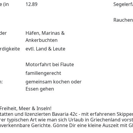
 (in
12.89
Segelerf
Rauchen
der
Häfen, Marinas &
Ankerbuchten
digkeite
evtl. Land & Leute
Motorfahrt bei Flaute
familiengerecht
n:
gemeinsam kochen oder
Essen gehen
Freiheit, Meer & Inseln!
atten und lizenzierten Bavaria 42c - mit erfahrenen Skippe
hrer typischen Art wie man sich Urlaub in Griechenland vors
nverkennbare Gerichte. Gönne Dir eine kleine Auszeit mit G