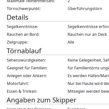
Maximale Teilnehmerzahl:
2
Törnschwerpunkt:
Überführungstörn
Details
Segelkenntnisse:
Segelkenntnisse erfor
Rauchen an Bord:
Rauchen nur an Deck
Zielgruppe:
Alle
Törnablauf
Sehenswürdigkeiten:
Keine Gelegenheit, S
Geeignet für Familien:
für Familientörns ung
Anlegen oder Ankern:
Es werden Häfen/Mari
Motorfahrt:
Nur bei Flaute wird d
Essen & Trinken:
Mitsegler werden bew
Angaben zum Skipper