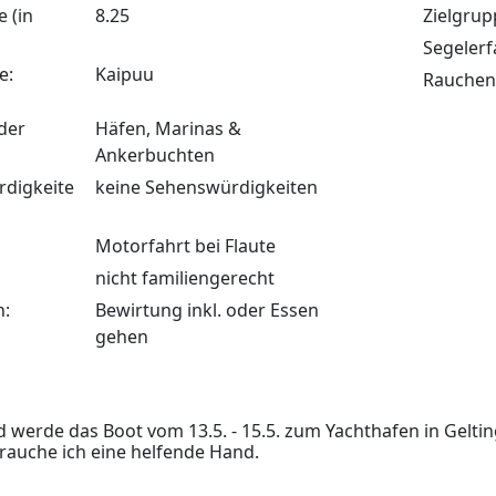
 (in
8.25
Zielgrup
Segelerf
e:
Kaipuu
Rauchen
der
Häfen, Marinas &
Ankerbuchten
digkeite
keine Sehenswürdigkeiten
Motorfahrt bei Flaute
nicht familiengerecht
n:
Bewirtung inkl. oder Essen
gehen
d werde das Boot vom 13.5. - 15.5. zum Yachthafen in Gelti
brauche ich eine helfende Hand.