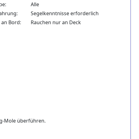
pe:
Alle
ahrung:
Segelkenntnisse erforderlich
 an Bord:
Rauchen nur an Deck
ng-Mole überführen.